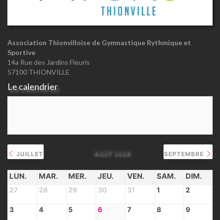
Association Thionvilloise de Gymnastique Rythmique et
Sportive
14a Rue des Jardins Fleuris
57100 THIONVILLE
Le calendrier
AOÛT 2026
JUILLET
SEPTEMBRE
LUN.
MAR.
MER.
JEU.
VEN.
SAM.
DIM.
27
28
29
30
31
1
2
3
4
5
6
7
8
9