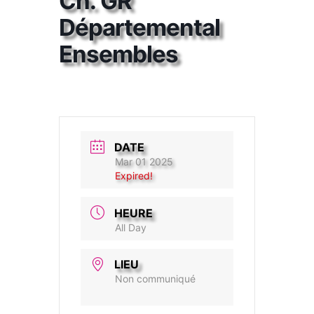
Ch. GR
Départemental
Ensembles
DATE
Mar 01 2025
Expired!
HEURE
All Day
LIEU
Non communiqué