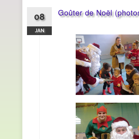
Goûter de Noël (photo
08
JAN