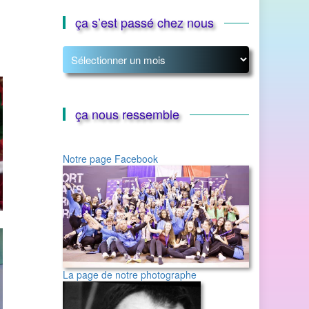
ça s’est passé chez nous
ça
s’est
passé
chez
nous
ça nous ressemble
Notre page Facebook
La page de notre photographe