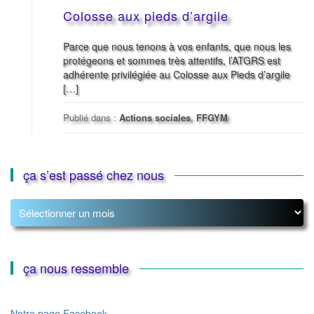
Colosse aux pieds d’argile
Parce que nous tenons à vos enfants, que nous les
protégeons et sommes très attentifs, l’ATGRS est
adhérente privilégiée au Colosse aux Pieds d’argile
[…]
Publié dans :
Actions sociales
,
FFGYM
ça s’est passé chez nous
ça
s’est
passé
chez
nous
ça nous ressemble
Notre page Facebook