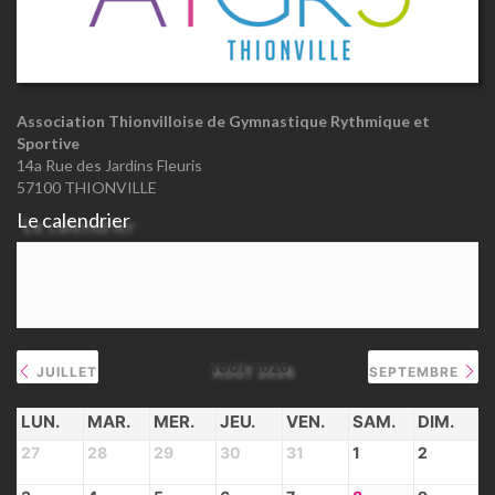
Association Thionvilloise de Gymnastique Rythmique et
Sportive
14a Rue des Jardins Fleuris
57100 THIONVILLE
Le calendrier
AOÛT 2026
JUILLET
SEPTEMBRE
LUN.
MAR.
MER.
JEU.
VEN.
SAM.
DIM.
27
28
29
30
31
1
2