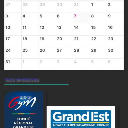
27
28
29
30
31
1
2
3
4
5
6
7
8
9
10
11
12
13
14
15
16
17
18
19
20
21
22
23
24
25
26
27
28
29
30
31
1
2
3
4
5
6
NOS SPONSORS