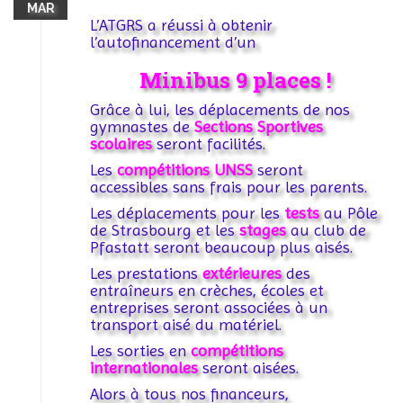
MAR
L’ATGRS a réussi à obtenir
l’autofinancement d’un
Minibus 9 places !
Grâce à lui, les déplacements de nos
gymnastes de
Sections Sportives
scolaires
seront facilités.
Les
compétitions UNSS
seront
accessibles sans frais pour les parents.
Les déplacements pour les
tests
au Pôle
de Strasbourg et les
stages
au club de
Pfastatt seront beaucoup plus aisés.
Les prestations
extérieures
des
entraîneurs en crèches, écoles et
entreprises seront associées à un
transport aisé du matériel.
Les sorties en
compétitions
internationales
seront aisées.
Alors à tous nos financeurs,