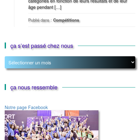
catégories en fonction de leurs résultats et de leur
âge pendant […]
Publié dans :
Compétitions
ça s’est passé chez nous
ça
s’est
passé
chez
nous
ça nous ressemble
Notre page Facebook