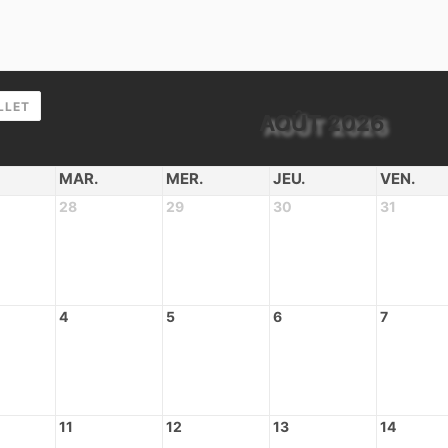
LLET
AOÛT 2026
MAR.
MER.
JEU.
VEN.
28
29
30
31
4
5
6
7
11
12
13
14