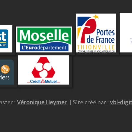
ster :
Véronique Heymer
|| Site créé par :
vbl-digi