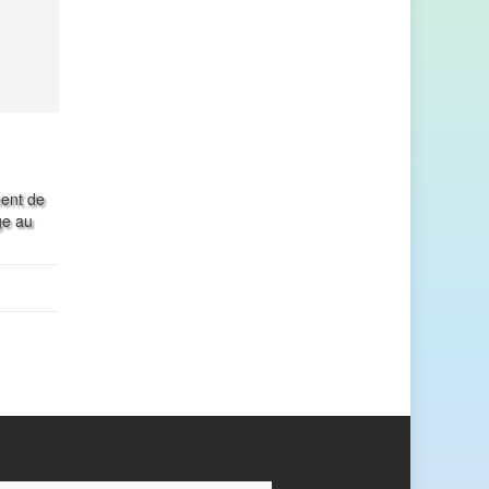
ment de
ge au