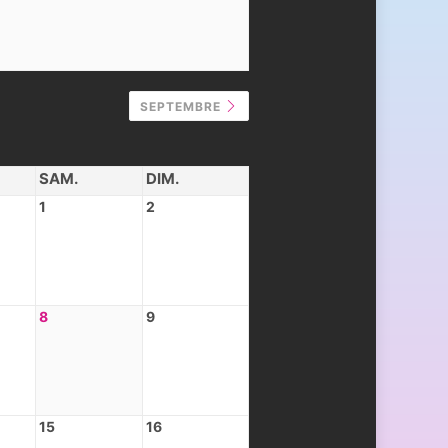
SEPTEMBRE
SAM.
DIM.
1
2
8
9
15
16