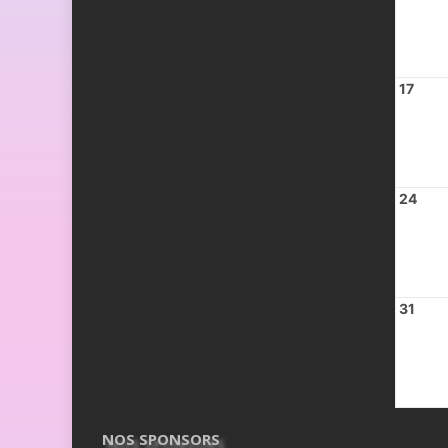
17
24
31
NOS SPONSORS