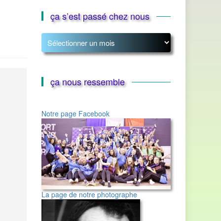
ça s’est passé chez nous
ça
s’est
passé
chez
nous
ça nous ressemble
Notre page Facebook
La page de notre photographe