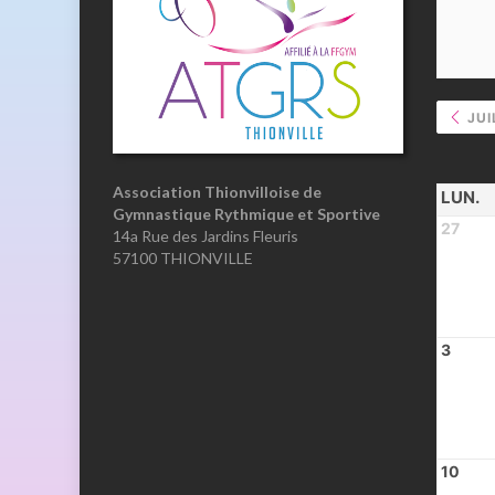
JUI
Association Thionvilloise de
LUN.
Gymnastique Rythmique et Sportive
27
14a Rue des Jardins Fleuris
57100 THIONVILLE
3
10