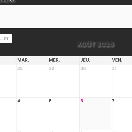
LLET
AOÛT 2026
MAR.
MER.
JEU.
VEN.
28
29
30
31
4
5
6
7