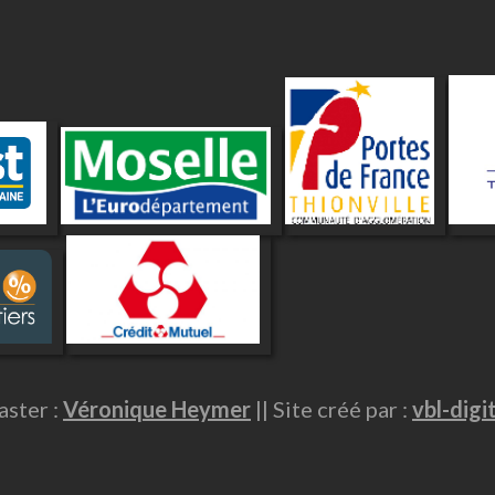
ster :
Véronique Heymer
|| Site créé par :
vbl-digi