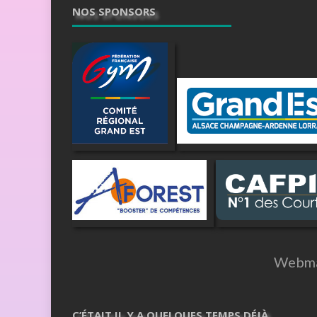
NOS SPONSORS
Webma
C’ÉTAIT IL Y A QUELQUES TEMPS DÉJÀ …