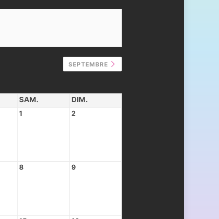
SEPTEMBRE
SAM.
DIM.
1
2
8
9