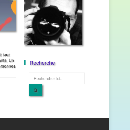
 tout
ants. Un
Recherche
ersonnes
Recherche
pour
: