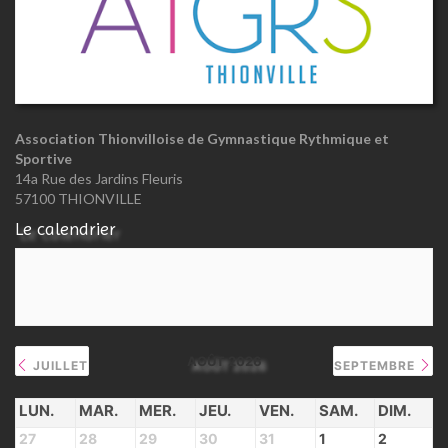
Association Thionvilloise de Gymnastique Rythmique et
Sportive
14a Rue des Jardins Fleuris
57100 THIONVILLE
Le calendrier
AOÛT 2026
JUILLET
SEPTEMBRE
LUN.
MAR.
MER.
JEU.
VEN.
SAM.
DIM.
27
28
29
30
31
1
2