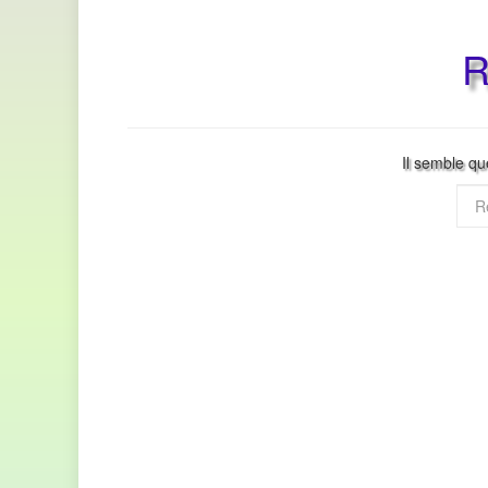
R
Il semble qu
Rec
pour
: