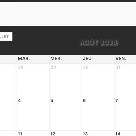
LLET
AOÛT 2026
MAR.
MER.
JEU.
VEN.
28
29
30
31
4
5
6
7
11
12
13
14