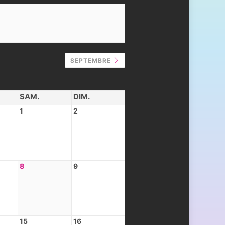
SEPTEMBRE
SAM.
DIM.
1
2
8
9
15
16