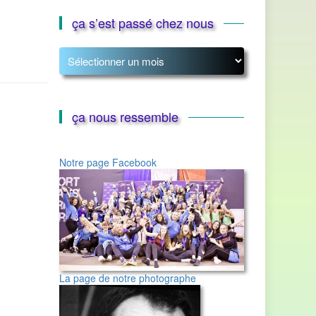
ça s’est passé chez nous
ça
s’est
passé
chez
nous
ça nous ressemble
Notre page Facebook
La page de notre photographe