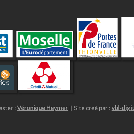
ster :
Véronique Heymer
|| Site créé par :
vbl-digi