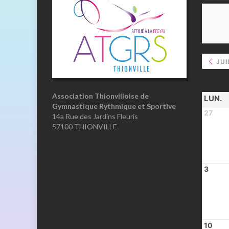
JUI
Association Thionvilloise de
LUN.
Gymnastique Rythmique et Sportive
27
14a Rue des Jardins Fleuris
57100 THIONVILLE
3
10