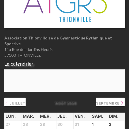
Association Thionvilloise de Gymnastique Rythmique et
Sportive
14a Rue des Jardins Fleuris
57100 THIONVILLE
Le calendrier
AOÛT 2026
JUILLET
SEPTEMBRE
LUN.
MAR.
MER.
JEU.
VEN.
SAM.
DIM.
27
28
29
30
31
1
2