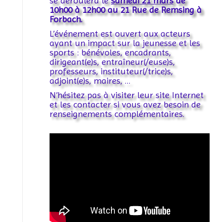
se déroulera le
samedi 21 mars
de
10h00 à 12h00 au 21 Rue de Remsing à
Forbach.
L’événement est ouvert aux acteurs
ayant un impact sur la jeunesse et les
sports : bénévoles, encadrants,
dirigeant(e)s, entraîneur(/euse)s,
professeurs, instituteur(/trice)s,
adjoint(e)s, maires, …
N’hésitez pas à visiter leur site Internet
et les contacter si vous avez besoin de
renseignements complémentaires.