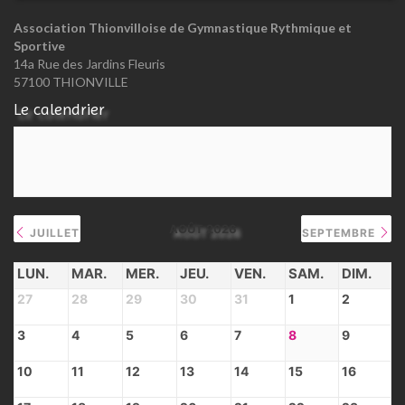
Association Thionvilloise de Gymnastique Rythmique et
Sportive
14a Rue des Jardins Fleuris
57100 THIONVILLE
Le calendrier
AOÛT 2026
JUILLET
SEPTEMBRE
LUN.
MAR.
MER.
JEU.
VEN.
SAM.
DIM.
27
28
29
30
31
1
2
3
4
5
6
7
8
9
10
11
12
13
14
15
16