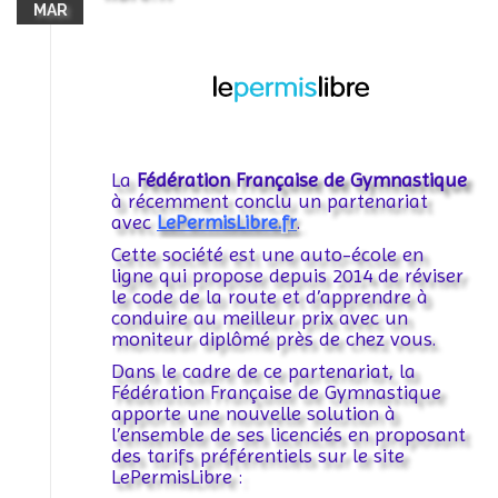
MAR
La
Fédération Française de Gymnastique
à récemment conclu un partenariat
avec
LePermisLibre.fr
.
Cette société est une auto-école en
ligne qui propose depuis 2014 de réviser
le code de la route et d’apprendre à
conduire au meilleur prix avec un
moniteur diplômé près de chez vous.
Dans le cadre de ce partenariat, la
Fédération Française de Gymnastique
apporte une nouvelle solution à
l’ensemble de ses licenciés en proposant
des tarifs préférentiels sur le site
LePermisLibre :