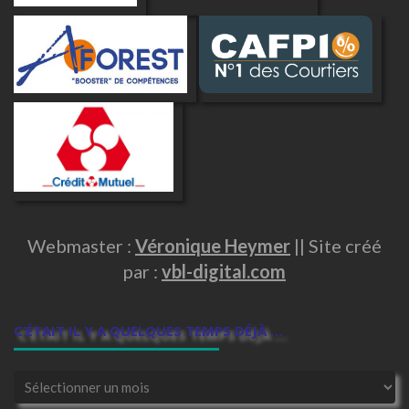
Webmaster :
Véronique Heymer
|| Site créé
par :
vbl-digital.com
C’ÉTAIT IL Y A QUELQUES TEMPS DÉJÀ …