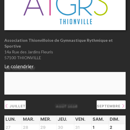
Association Thionvilloise de Gymnastique Rythmique et
Sportive
14a Rue des Jardins Fleuris
57100 THIONVILLE
Le calendrier
AOÛT 2026
JUILLET
SEPTEMBRE
LUN.
MAR.
MER.
JEU.
VEN.
SAM.
DIM.
27
28
29
30
31
1
2