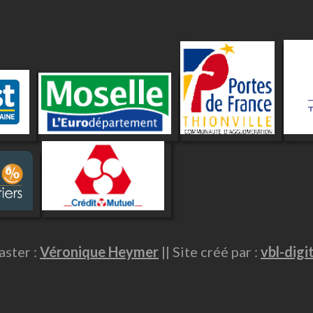
ster :
Véronique Heymer
|| Site créé par :
vbl-digi