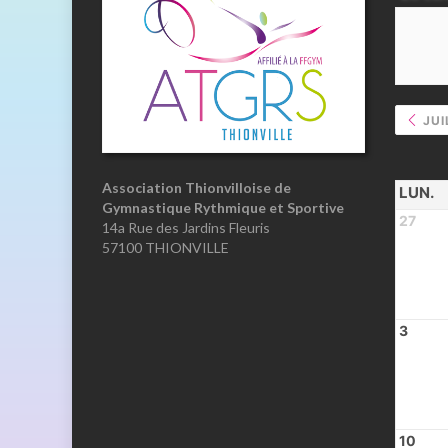
JUI
Association Thionvilloise de
LUN.
Gymnastique Rythmique et Sportive
27
14a Rue des Jardins Fleuris
57100 THIONVILLE
3
10