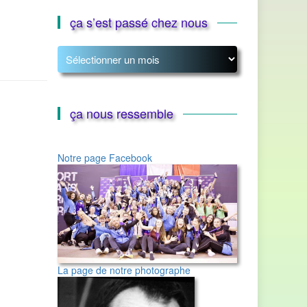
ça s’est passé chez nous
ça
s’est
passé
chez
nous
ça nous ressemble
Notre page Facebook
La page de notre photographe