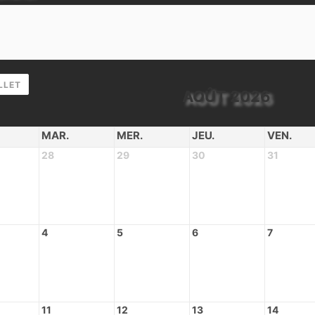
LLET
AOÛT 2026
MAR.
MER.
JEU.
VEN.
28
29
30
31
4
5
6
7
11
12
13
14