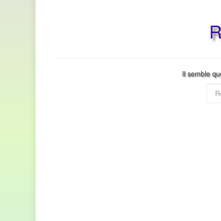
R
Il semble qu
Rec
pour
: