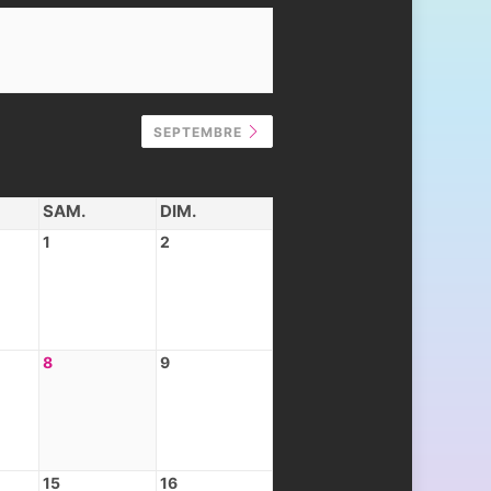
SEPTEMBRE
SAM.
DIM.
1
2
8
9
15
16