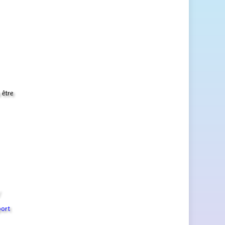
 être
port