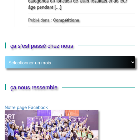
catégories en fonction de leurs résultats et de leur
âge pendant […]
Publié dans :
Compétitions
ça s’est passé chez nous
ça
s’est
passé
chez
nous
ça nous ressemble
Notre page Facebook