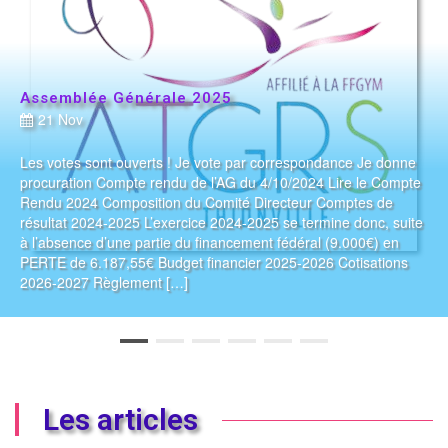
Assemblée Générale 2025
21 Nov
Les votes sont ouverts ! Je vote par correspondance Je donne
procuration Compte rendu de l’AG du 4/10/2024 Lire le Compte
Rendu 2024 Composition du Comité Directeur Comptes de
résultat 2024-2025 L’exercice 2024-2025 se termine donc, suite
à l’absence d’une partie du financement fédéral (9.000€) en
PERTE de 6.187,55€ Budget financier 2025-2026 Cotisations
2026-2027 Règlement […]
Les articles