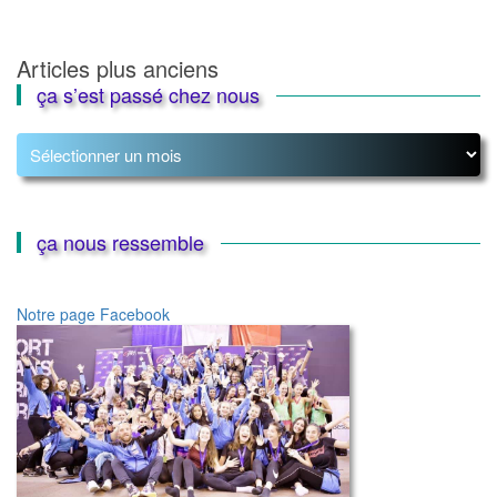
Navigation
Articles plus anciens
ça s’est passé chez nous
des
articles
ça
s’est
passé
chez
nous
ça nous ressemble
Notre page Facebook