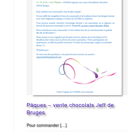
Pâques – vente chocolats Jeff de
Bruges
Pour commander […]