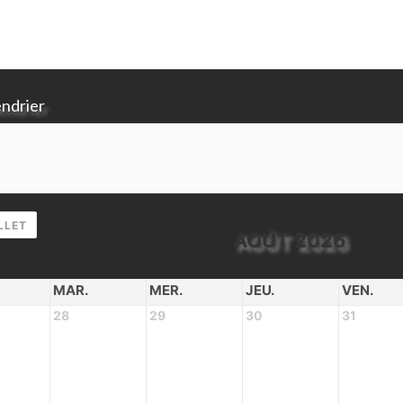
endrier
LLET
AOÛT 2026
MAR.
MER.
JEU.
VEN.
28
29
30
31