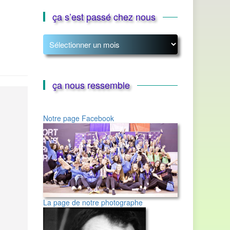
ça s’est passé chez nous
ça
s’est
passé
chez
nous
ça nous ressemble
Notre page Facebook
La page de notre photographe