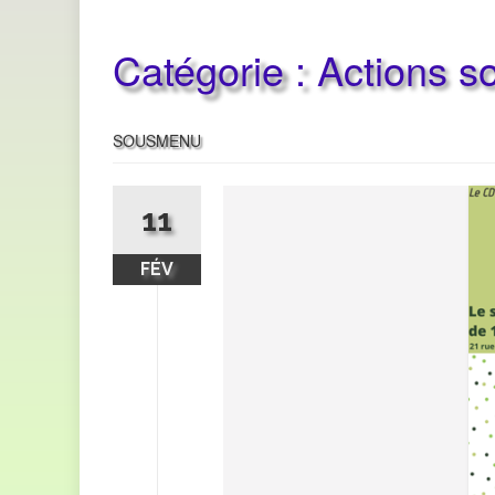
Catégorie :
Actions s
SOUSMENU
11
FÉV