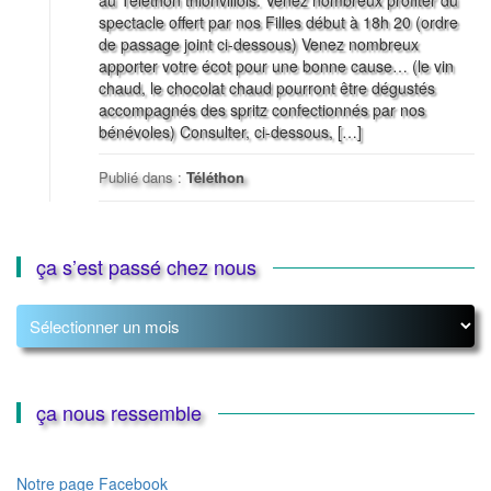
au Téléthon thionvillois. Venez nombreux profiter du
spectacle offert par nos Filles début à 18h 20 (ordre
de passage joint ci-dessous) Venez nombreux
apporter votre écot pour une bonne cause… (le vin
chaud, le chocolat chaud pourront être dégustés
accompagnés des spritz confectionnés par nos
bénévoles) Consulter, ci-dessous, […]
Publié dans :
Téléthon
ça s’est passé chez nous
ça
s’est
passé
chez
nous
ça nous ressemble
Notre page Facebook