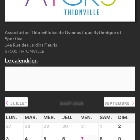
Association Thionvilloise de Gymnastique Rythmique et
Sportive
14a Rue des Jardins Fleuris
57100 THIONVILLE
Le calendrier
AOÛT 2026
JUILLET
SEPTEMBRE
LUN.
MAR.
MER.
JEU.
VEN.
SAM.
DIM.
27
28
29
30
31
1
2
3
4
5
6
7
8
9