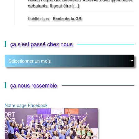
débutants. Il peut être […]
Publié dans :
Ecole de la GR
ça s’est passé chez nous
ça
s’est
passé
chez
nous
ça nous ressemble
Notre page Facebook