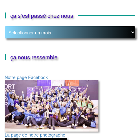
ça s’est passé chez nous
ça
s’est
passé
chez
nous
ça nous ressemble
Notre page Facebook
La page de notre photographe