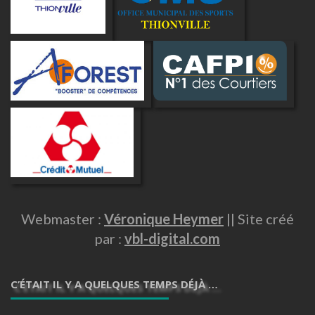
Webmaster :
Véronique Heymer
|| Site créé
par :
vbl-digital.com
C’ÉTAIT IL Y A QUELQUES TEMPS DÉJÀ …