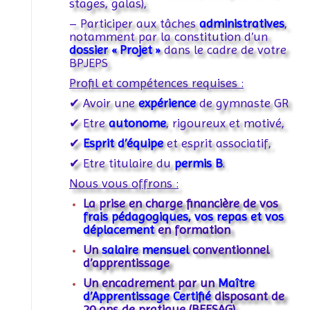
stages, galas),
– Participer aux tâches
administratives
,
notamment par la constitution d’un
dossier « Projet »
dans le cadre de votre
BPJEPS
Profil et compétences requises :
✔ Avoir une
expérience
de gymnaste GR
✔ Etre
autonome
, rigoureux et motivé,
✔
Esprit d’équipe
et esprit associatif,
✔ Etre titulaire du
permis B
.
Nous vous offrons :
La prise en charge financière de vos
frais pédagogiques, vos repas et vos
déplacement
en formation
Un
salaire mensuel
conventionnel
d’apprentissage
Un encadrement par un
Maître
d’Apprentissage Certifié
disposant de
20 ans de pratique (BEESAG)