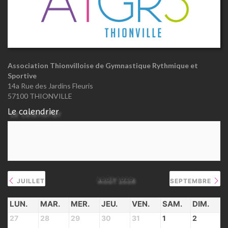
Association Thionvilloise de Gymnastique Rythmique et
Sportive
14a Rue des Jardins Fleuris
57100 THIONVILLE
Le calendrier
AOÛT 2026
JUILLET
SEPTEMBRE
LUN.
MAR.
MER.
JEU.
VEN.
SAM.
DIM.
27
28
29
30
31
1
2