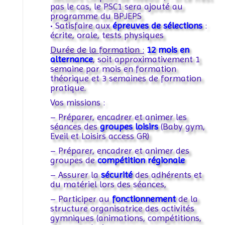
pas le cas, le PSC1 sera ajouté au
programme du BPJEPS
• Satisfaire aux
épreuves de sélections
:
écrite, orale, tests physiques
Durée de la formation :
12 mois en
alternance
, soit approximativement 1
semaine par mois en formation
théorique et 3 semaines de formation
pratique.
Vos missions :
– Préparer, encadrer et animer les
séances des
groupes loisirs
(Baby gym,
Eveil et Loisirs access GR)
– Préparer, encadrer et animer des
groupes de
compétition régionale
– Assurer la
sécurité
des adhérents et
du matériel lors des séances,
– Participer au
fonctionnement
de la
structure organisatrice des activités
gymniques (animations, compétitions,