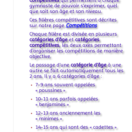
gymnaste de pouvoir s’exprimer, quel
que soit son âge et son niveau.
Ces filières compétitives sont décrites
sur notre page
Compétitions
Chaque filière est divisée en plusieurs
catégories d’âge
et
catégories
compétitives
, les deux axes permettant
d’organiser les compétitions de manière
objective.
Le passage d’une
catégorie d’âge
à une
autre se fait automatiquement tous les
2 ans. Il y a 6 catégories d’âge :
7-9 ans souvent appelées
« poussines »
10-11 ans parfois appelées
« benjamines »
12-13 ans anciennement les
« minimes »
14-15 ans qui sont des « cadettes »