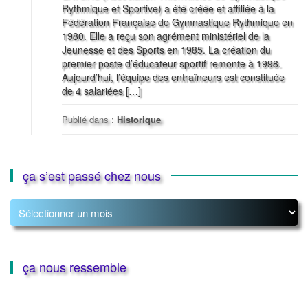
Rythmique et Sportive) a été créée et affiliée à la
Fédération Française de Gymnastique Rythmique en
1980. Elle a reçu son agrément ministériel de la
Jeunesse et des Sports en 1985. La création du
premier poste d’éducateur sportif remonte à 1998.
Aujourd’hui, l’équipe des entraîneurs est constituée
de 4 salariées […]
Publié dans :
Historique
ça s’est passé chez nous
ça
s’est
passé
chez
nous
ça nous ressemble