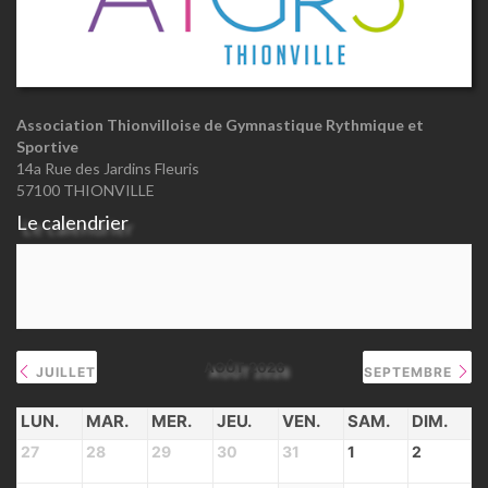
Association Thionvilloise de Gymnastique Rythmique et
Sportive
14a Rue des Jardins Fleuris
57100 THIONVILLE
Le calendrier
AOÛT 2026
JUILLET
SEPTEMBRE
LUN.
MAR.
MER.
JEU.
VEN.
SAM.
DIM.
27
28
29
30
31
1
2