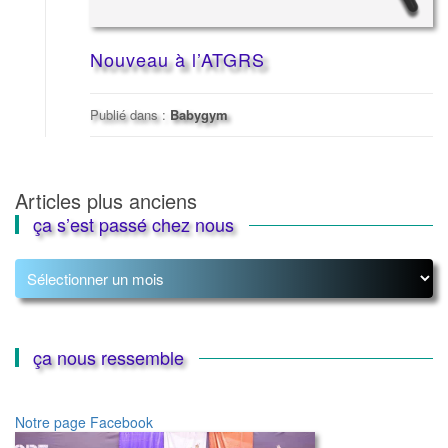
Nouveau à l’ATGRS
Publié dans :
Babygym
Navigation
Articles plus anciens
ça s’est passé chez nous
des
articles
ça
s’est
passé
chez
nous
ça nous ressemble
Notre page Facebook