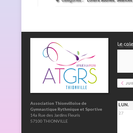
Le cal
JUI
Association Thionvilloise de
LUN.
Gymnastique Rythmique et Sportive
27
14a Rue des Jardins Fleuris
57100 THIONVILLE