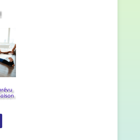
!
prévu
saison