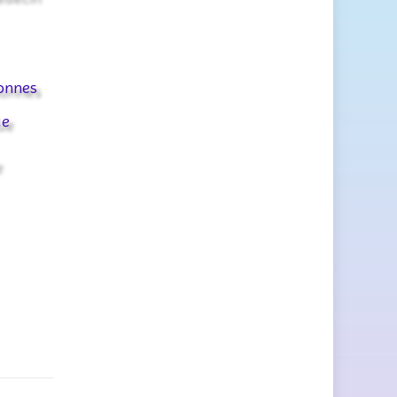
sonnes
ue