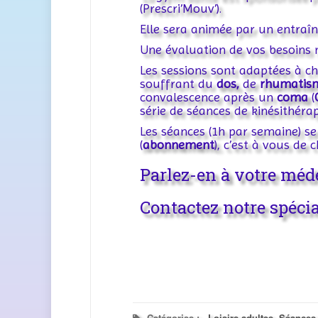
(Prescri’Mouv’).
Elle sera animée par un entraîne
Une évaluation de vos besoins 
Les sessions sont adaptées à c
souffrant du
dos,
de
rhumatis
convalescence après un
coma
(
série de séances de kinésithéra
Les séances (1h par semaine) se
(
abonnement
), c’est à vous de c
Parlez-en à votre méde
Contactez notre spécia
Catégories :
Loisirs adultes
,
Séances 