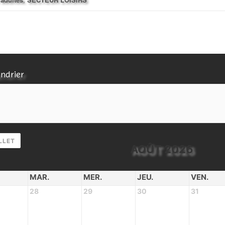
endrier
LLET
AOÛT 2026
MAR.
MER.
JEU.
VEN.
28
29
30
31