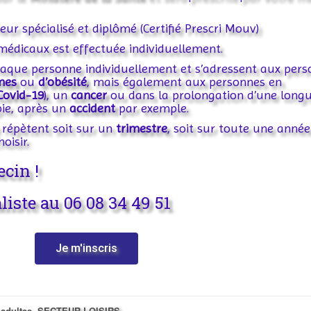
ur spécialisé et diplômé (Certifié Prescri Mouv)
médicaux est effectuée individuellement.
haque personne individuellement et s’adressent aux per
mes
ou
d’obésité
, mais également aux personnes en
Covid-19
), un
cancer
ou dans la prolongation d’une long
pie, après un
accident
par exemple.
 répètent soit sur un
trimestre
, soit sur toute une année
hoisir.
cin !
liste au 06 08 34 49 51
Je m'inscris
adultes
,
SECTEUR LOISIRS