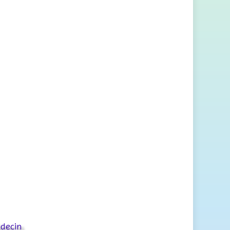
édecin