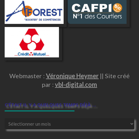
Webmaster :
Véronique Heymer
|| Site créé
par :
vbl-digital.com
C’ÉTAIT IL Y A QUELQUES TEMPS DÉJÀ …