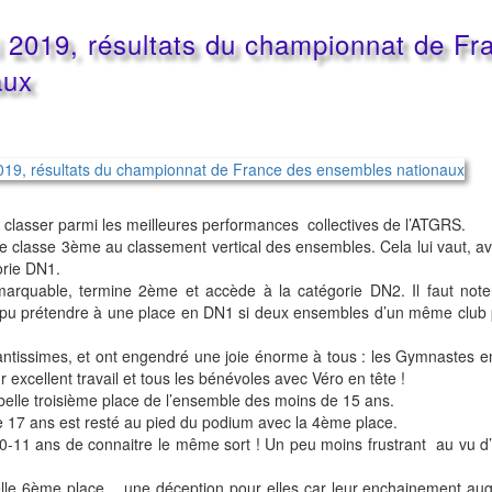
i 2019, résultats du championnat de Fr
aux
classer parmi les meilleures performances collectives de l’ATGRS.
se classe 3ème au classement vertical des ensembles. Cela lui vaut, av
orie DN1.
rquable, termine 2ème et accède à la catégorie DN2. Il faut noter 
t pu prétendre à une place en DN1 si deux ensembles d’un même club
lantissimes, et ont engendré une joie énorme à tous : les Gymnastes e
 excellent travail et tous les bénévoles avec Véro en tête !
elle troisième place de l’ensemble des moins de 15 ans.
 17 ans est resté au pied du podium avec la 4ème place.
0-11 ans de connaitre le même sort ! Un peu moins frustrant au vu d
lle 6ème place… une déception pour elles car leur enchainement aug