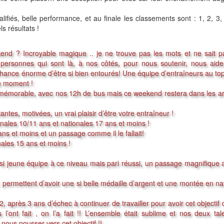
fiés, belle performance, et au finale les classements sont : 1, 2, 3, 
s résultats !
nd ? Incroyable magique .. je ne trouve pas les mots et ne sait p
 personnes qui sont là, à nos côtés, pour nous soutenir, nous aide
chance énorme d’être si bien entourés! Une équipe d’entraîneurs au top
ue moment !
e mémorable, avec nos 12h de bus mais ce weekend reste
ra dans les a
ntes, motivées, un vrai plaisir d’être votre entraîneur !
ales 10/11 ans et nationales 17 ans et moins !
s et moins et un passage comme il le fallait!
ales 15 ans et moins !
 si jeune équipe à ce niveau mais pari réussi, un passage magnifique
 permettent d’avoir une si belle médaille d’argent et une montée en nat
s 2, après 3 ans d’échec à continuer de travailler pour avoir cet objectif
es l’ont fait , on l’a fait !! L’ensemble était sublime et nos deux ta
 nous pousser vers cet objectif !!