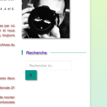
4 ,4 et 6.
as par où
r et nous
, toujours
rchives du
Recherche
Recherche
pour
:
 avec deux
ionale 2!!
 de monter
lentueuses