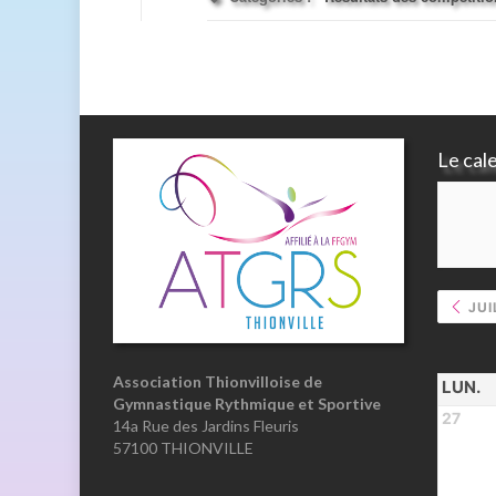
Le cal
JUI
Association Thionvilloise de
LUN.
Gymnastique Rythmique et Sportive
27
14a Rue des Jardins Fleuris
57100 THIONVILLE