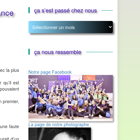
ça s’est passé chez nous
ance
ça
s’est
passé
chez
nous
ça nous ressemble
ec la plus
Notre page Facebook
qu’il est
 pouvaient
n premier,
La page de notre photographe
’une faute
urait d’un