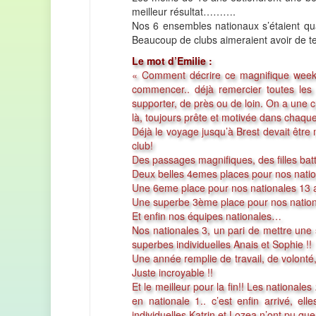
meilleur résultat……….
Nos 6 ensembles nationaux s’étaient quali
Beaucoup de clubs aimeraient avoir de tel
Le mot d’Emilie :
«
Comment décrire ce magnifique weeke
commencer.. déjà remercier toutes les
supporter, de près ou de loin. On a une 
là, toujours prête et motivée dans chaq
Déjà le voyage jusqu’à Brest devait êtr
club!
Des passages magnifiques, des filles batta
Deux belles 4emes places pour nos nation
Une 6eme place pour nos nationales 13 an
Une superbe 3ème place pour nos nation
Et enfin nos équipes nationales…
Nos nationales 3, un pari de mettre une
superbes individuelles Anais et Sophie !!
Une année remplie de travail, de volonté,
Juste incroyable !!
Et le meilleur pour la fin!! Les nationale
en nationale 1.. c’est enfin arrivé, ell
individuelles Katrin et Lozea n’ont pu que