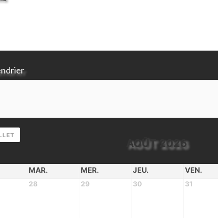
endrier
LLET
AOÛT 2026
MAR.
MER.
JEU.
VEN.
28
29
30
31