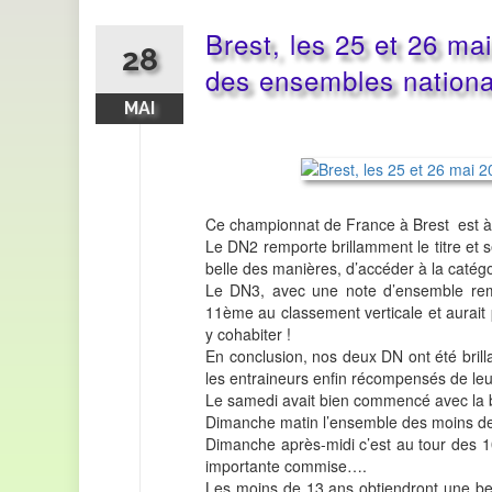
Brest, les 25 et 26 ma
28
des ensembles nation
MAI
Ce championnat de France à Brest est à 
Le DN2 remporte brillamment le titre et 
belle des manières, d’accéder à la catég
Le DN3, avec une note d’ensemble rema
11ème au classement verticale et aurai
y cohabiter !
En conclusion, nos deux DN ont été bril
les entraineurs enfin récompensés de leur
Le samedi avait bien commencé avec la b
Dimanche matin l’ensemble des moins de
Dimanche après-midi c’est au tour des 1
importante commise….
Les moins de 13 ans obtiendront une be