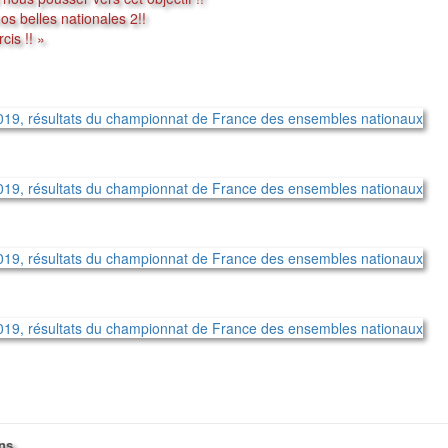
s belles nationales 2!!
cis !! »
ons