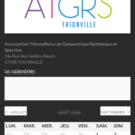
Association Thionvilloise de Gymnastique Rythmique et
Sportive
14a Rue des Jardins Fleuris
57100 THIONVILLE
Le calendrier
AOÛT 2026
JUILLET
SEPTEMBRE
LUN.
MAR.
MER.
JEU.
VEN.
SAM.
DIM.
27
28
29
30
31
1
2