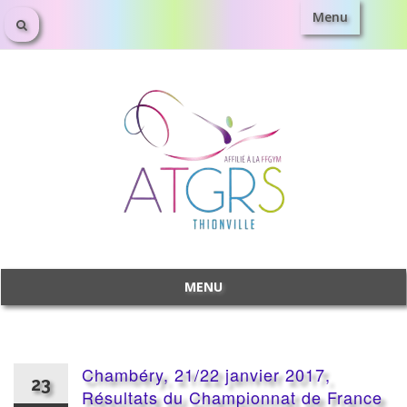
Menu
Aller
au
contenu
MENU
Aller
au
contenu
Chambéry, 21/22 janvier 2017,
23
Résultats du Championnat de France