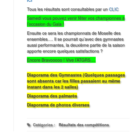
ICI
Tous les résultats sont consultables par un
CLIC
Samedi vous pouvez venir fêter vos championnes à
l’occasion du Gala !
Ensuite ce sera les championnats de Moselle des
ensembles…. Il se pourrait qu’avec des gymnastes
aussi performantes, la deuxième partie de la saison
apporte encore quelques satisfactions ?
Encore Bravooooo ! Vive l’ATGRS….
Diaporama des Gymnastes (Quelques passages
sont absents car les filles passaient au même
instant dans les 2 salles)
Diaporama des palmarès
Diaporama de photos diverses
Catégories :
Résultats des compétitions