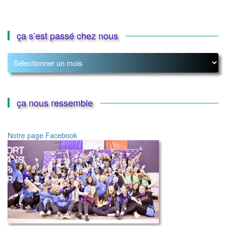
ça s’est passé chez nous
ça
s’est
passé
chez
nous
ça nous ressemble
Notre page Facebook