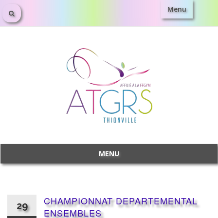
Menu
Aller
au
contenu
MENU
Aller
au
contenu
CHAMPIONNAT DEPARTEMENTAL
29
ENSEMBLES