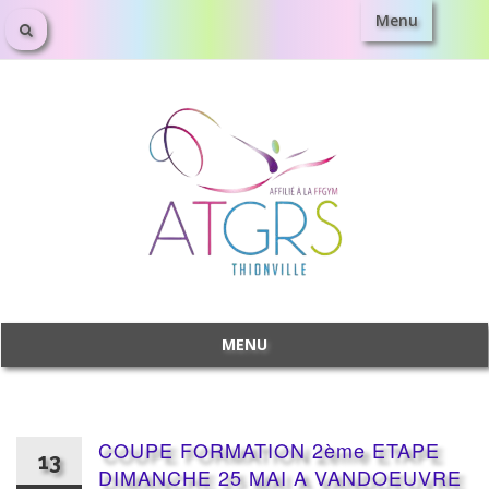
Menu
Aller
au
contenu
MENU
Aller
au
contenu
COUPE FORMATION 2ème ETAPE
13
DIMANCHE 25 MAI A VANDOEUVRE