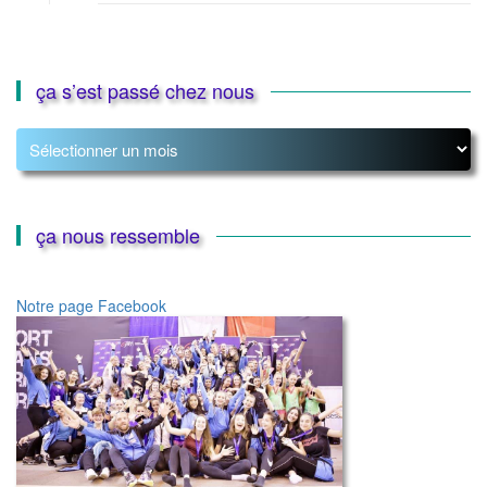
ça s’est passé chez nous
ça
s’est
passé
chez
nous
ça nous ressemble
Notre page Facebook