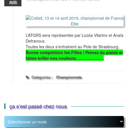
AVR
L’ATGRS sera représentée par Lozéa Vilarino et Anaïs
Defranoux.
Toutes les deux s’entrainent au Pole de Strasbourg.
Bonne compétition les Filles ! Prenez du plaisir et
faites briller nos couleurs…………………
Catégories :
Championnats
ça s’est passé chez nous
ça
s’est