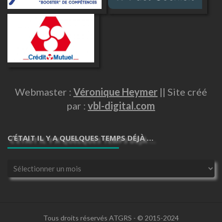
Webmaster :
Véronique Heymer
|| Site créé
par :
vbl-digital.com
C’ÉTAIT IL Y A QUELQUES TEMPS DÉJÀ …
C’était
il
y
a
quelques
temps
Tous droits réservés ATGRS - © 2015-2024