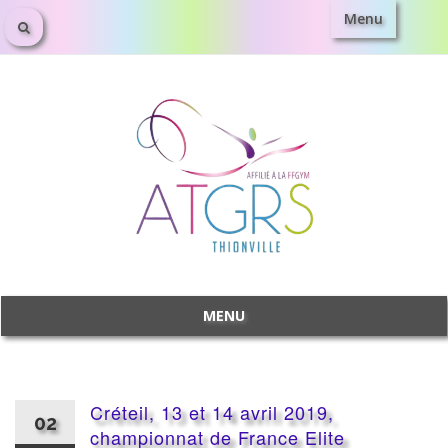
Menu
Aller
au
contenu
MENU
Aller
au
contenu
Créteil, 13 et 14 avril 2019,
02
championnat de France Elite