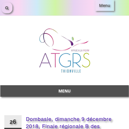
Menu
Aller
au
contenu
MENU
Aller
au
contenu
Dombasle, dimanche 9 décembre
26
2018, Finale régionale B des