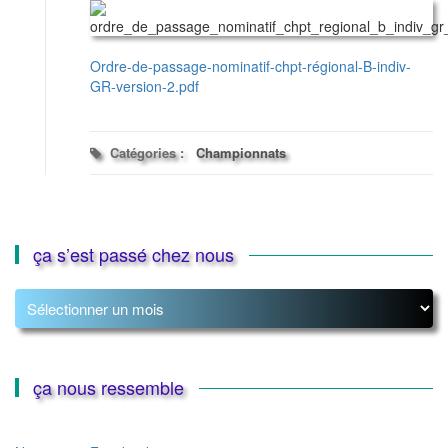
Ordre-de-passage-nominatif-chpt-régional-B-indiv-
GR-version-2.pdf
Catégories :
Championnats
ça s’est passé chez nous
ça
s’est
passé
chez
nous
ça nous ressemble