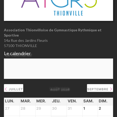
Association Thionvilloise de Gymnastique Rythmique et
Sportive
14a Rue des Jardins Fleuris
57100 THIONVILLE
Le calendrier
AOÛT 2026
JUILLET
SEPTEMBRE
LUN.
MAR.
MER.
JEU.
VEN.
SAM.
DIM.
27
28
29
30
31
1
2