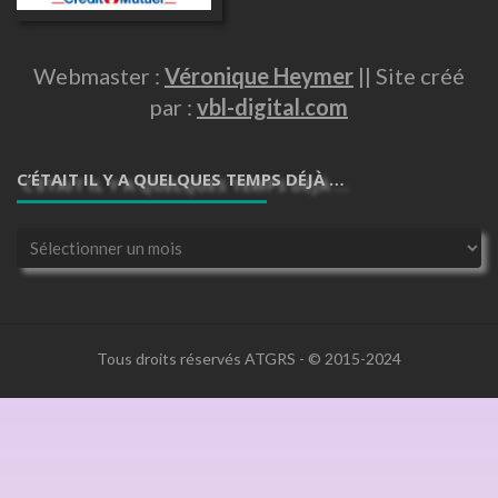
Webmaster :
Véronique Heymer
|| Site créé
par :
vbl-digital.com
C’ÉTAIT IL Y A QUELQUES TEMPS DÉJÀ …
C’était
il
y
a
quelques
temps
Tous droits réservés ATGRS - © 2015-2024
déjà
…