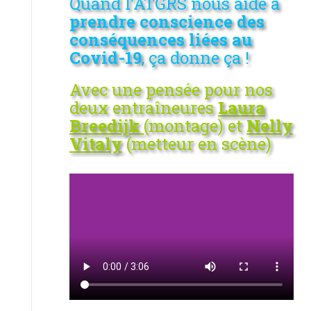
Quand l’ATGRS nous aide à
prendre conscience des
conséquences liées au
Covid-19
, ça donne ça !
Avec une pensée pour nos
deux entraîneures
Laura
Breedijk
(montage) et
Nelly
Vitaly
(metteur en scène)