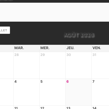
LLET
AOÛT 2026
MAR.
MER.
JEU.
VEN.
28
29
30
31
4
5
6
7
11
12
13
14