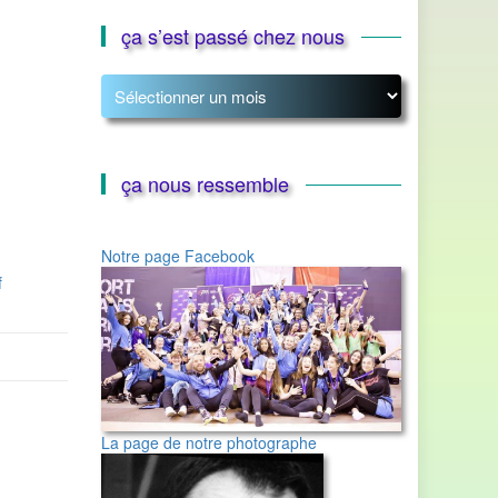
ça s’est passé chez nous
ça
s’est
passé
chez
nous
ça nous ressemble
Notre page Facebook
f
La page de notre photographe