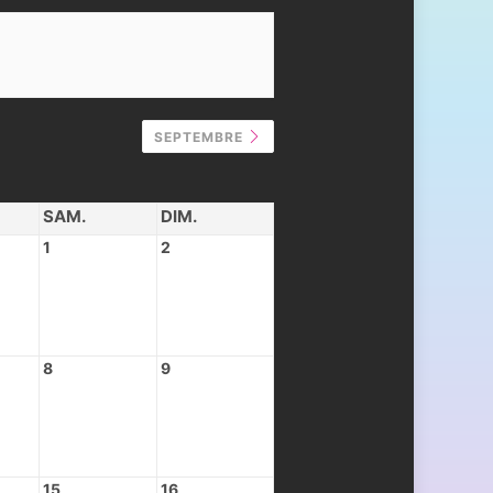
SEPTEMBRE
SAM.
DIM.
1
2
8
9
15
16