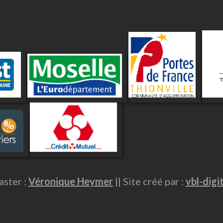
ster :
Véronique Heymer
|| Site créé par :
vbl-digi