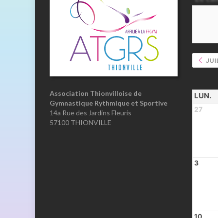
JUI
Association Thionvilloise de
LUN.
Gymnastique Rythmique et Sportive
27
14a Rue des Jardins Fleuris
57100 THIONVILLE
3
10