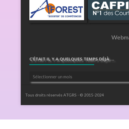
Webma
C’ÉTAIT IL Y A QUELQUES TEMPS DÉJÀ …
C’était
il
y
a
Tous droits réservés ATGRS - © 2015-2024
quelques
temps
déjà
…