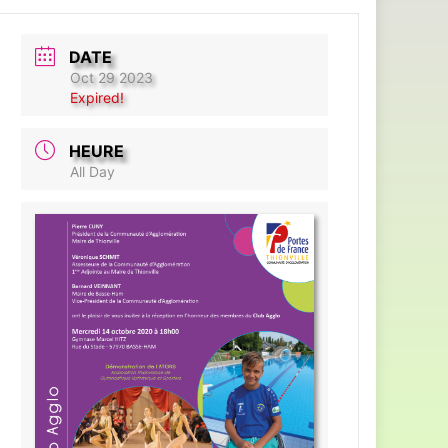
DATE
Oct 29 2023
Expired!
HEURE
All Day