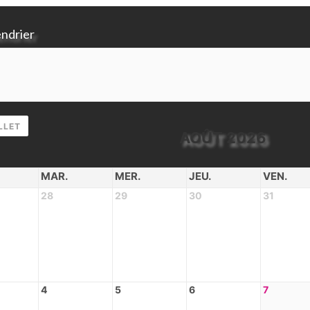
endrier
LLET
AOÛT 2026
MAR.
MER.
JEU.
VEN.
28
29
30
31
4
5
6
7