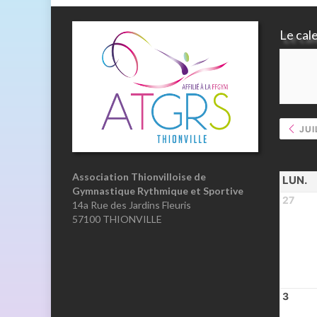
Le cal
JUI
Association Thionvilloise de
LUN.
Gymnastique Rythmique et Sportive
27
14a Rue des Jardins Fleuris
57100 THIONVILLE
3