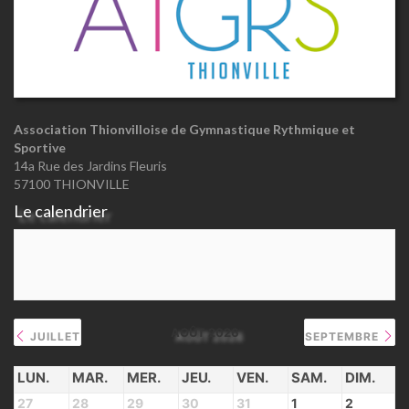
Association Thionvilloise de Gymnastique Rythmique et
Sportive
14a Rue des Jardins Fleuris
57100 THIONVILLE
Le calendrier
AOÛT 2026
JUILLET
SEPTEMBRE
LUN.
MAR.
MER.
JEU.
VEN.
SAM.
DIM.
27
28
29
30
31
1
2