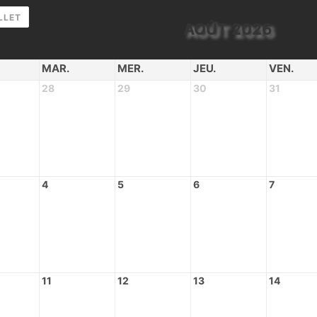
LLET
AOÛT 2026
MAR.
MER.
JEU.
VEN.
28
29
30
31
4
5
6
7
11
12
13
14