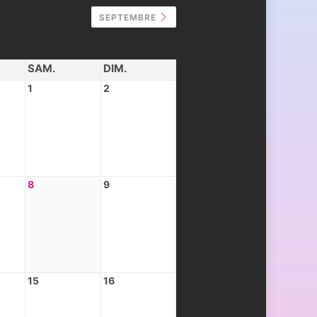
SEPTEMBRE
SAM.
DIM.
1
2
8
9
15
16