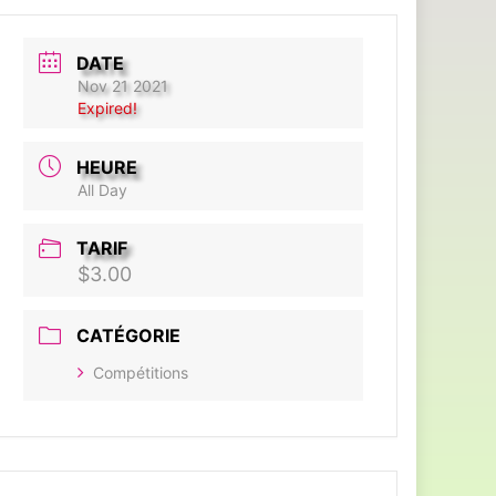
DATE
Nov 21 2021
Expired!
HEURE
All Day
TARIF
$3.00
CATÉGORIE
Compétitions