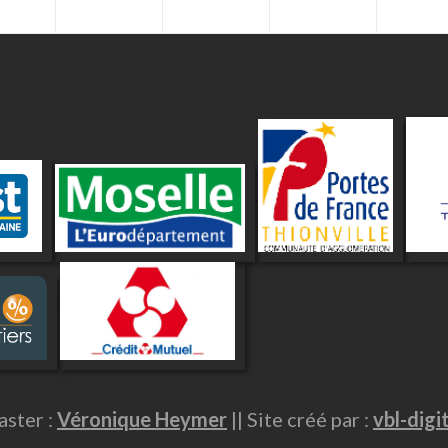
ster :
Véronique Heymer
|| Site créé par :
vbl-digi