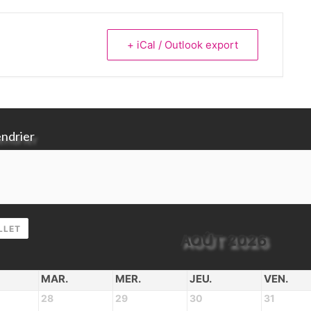
+ iCal / Outlook export
endrier
LLET
AOÛT 2026
MAR.
MER.
JEU.
VEN.
28
29
30
31