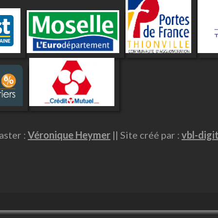
ster :
Véronique Heymer
|| Site créé par :
vbl-digi