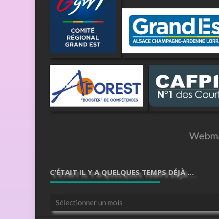
Webma
C’ÉTAIT IL Y A QUELQUES TEMPS DÉJÀ …
C’était
il
y