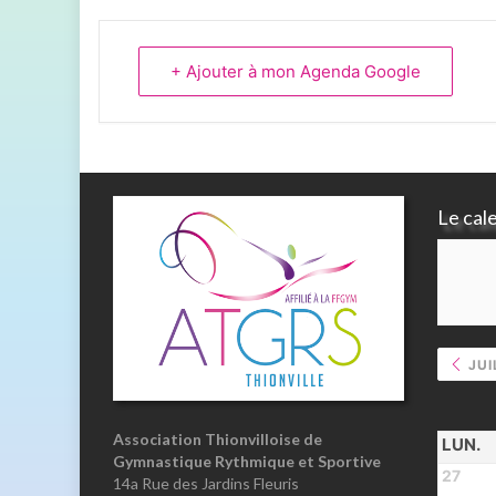
+ Ajouter à mon Agenda Google
Le cal
JUI
Association Thionvilloise de
LUN.
Gymnastique Rythmique et Sportive
27
14a Rue des Jardins Fleuris