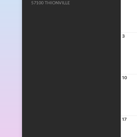
57100 THIONVILLE
3
10
17