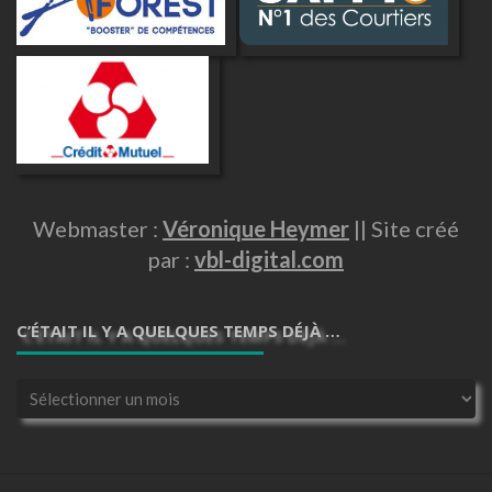
Webmaster :
Véronique Heymer
|| Site créé
par :
vbl-digital.com
C’ÉTAIT IL Y A QUELQUES TEMPS DÉJÀ …
C’était
il
y
a
quelques