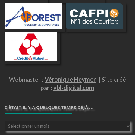
Webmaster :
Véronique Heymer
|| Site créé
par :
vbl-digital.com
C’ÉTAIT IL Y A QUELQUES TEMPS DÉJÀ …
C’était
il