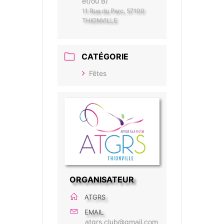
et/ou B)
11 Rue du Parc, 57100
THIONVILLE
CATÉGORIE
Fêtes
ORGANISATEUR
ATGRS
EMAIL
atgrs.club@gmail.com