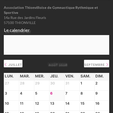
Association Thionvilloise de Gymnastique Rythmique et
Sportive
14a Rue des Jardins Fleuris
57100 THIONVILLE
Le calendrier
AOÛT 2026
JUILLET
SEPTEMBRE
LUN.
MAR.
MER.
JEU.
VEN.
SAM.
DIM.
27
28
29
30
31
1
2
3
4
5
6
7
8
9
10
11
12
13
14
15
16