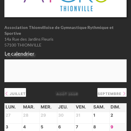
Association Thionvilloise de Gymnastique Rythmique et
Sportive
14a Rue des Jardins Fleuris
57100 THIONVILLE
Le calendrier
AOÛT 2026
JUILLET
SEPTEMBRE
LUN.
MAR.
MER.
JEU.
VEN.
SAM.
DIM.
27
28
29
30
31
1
2
3
4
5
6
7
8
9