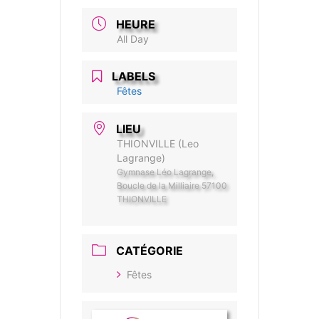
HEURE
All Day
LABELS
Fêtes
LIEU
THIONVILLE (Leo
Lagrange)
Gymnase Léo Lagrange,
Boucle de la Milliaire 57100
THIONVILLE
CATÉGORIE
Fêtes