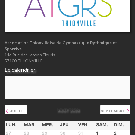
Association Thionvilloise de Gymnastique Rythmique et
Sportive
14a Rue des Jardins Fleuris
57100 THIONVILLE
Le calendrier
AOÛT 2026
JUILLET
SEPTEMBRE
LUN.
MAR.
MER.
JEU.
VEN.
SAM.
DIM.
27
28
29
30
31
1
2