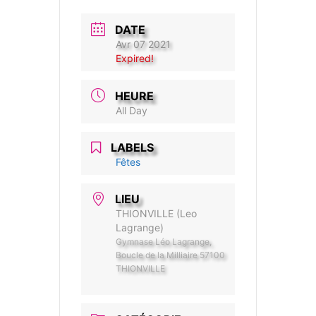
DATE
Avr 07 2021
Expired!
HEURE
All Day
LABELS
Fêtes
LIEU
THIONVILLE (Leo
Lagrange)
Gymnase Léo Lagrange,
Boucle de la Milliaire 57100
THIONVILLE