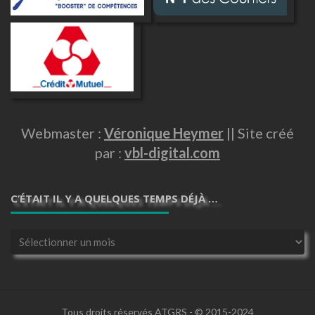
Webmaster :
Véronique Heymer
|| Site créé
par :
vbl-digital.com
C’ÉTAIT IL Y A QUELQUES TEMPS DÉJÀ …
C’était
il
y
a
quelques
temps
Tous droits réservés ATGRS - © 2015-2024