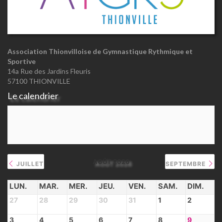
Association Thionvilloise de Gymnastique Rythmique et
Sportive
14a Rue des Jardins Fleuris
57100 THIONVILLE
Le calendrier
AOÛT 2026
JUILLET
SEPTEMBRE
LUN.
MAR.
MER.
JEU.
VEN.
SAM.
DIM.
27
28
29
30
31
1
2
3
4
5
6
7
8
9